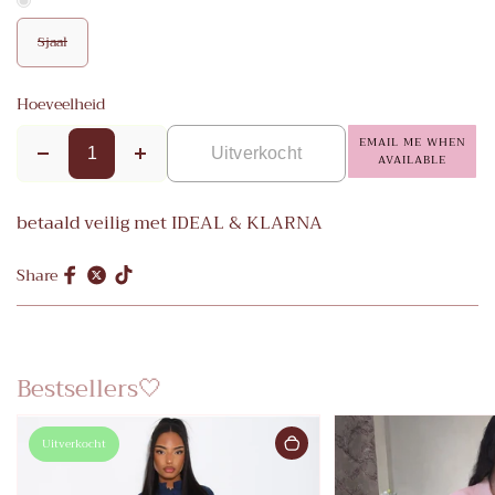
Sjaal
Hoeveelheid
EMAIL ME WHEN
Uitverkocht
AVAILABLE
betaald veilig met IDEAL & KLARNA
Share
Bestsellers🤍
Uitverkocht