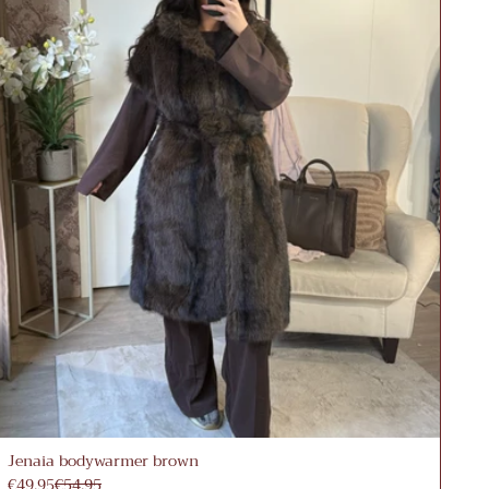
Jenaia bodywarmer brown
€49,95
€54,95