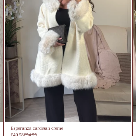
Esperanza cardigan creme
€49,98
€54,95