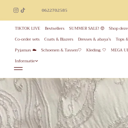
Geb
inhoud
0622702585
voor 
eer
TIKTOK LIVE
Bestsellers
SUMMER SALE! 🤑
Shop deze 
Co-order sets
Coats & Blazers
Dresses & abaya’s
Tops 
Pyjamas ☁️
Schoenen & Tassen🤍
Kleding. 🤍
MEGA U
Informatie