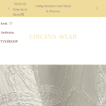
ruik code NEW10
veilig betalen met Ideal
10% korting op je
& Klarna
ste bestelling 💌
look. 🤍
& bottoms
CHICANA-WEAR
ITVERKOOP