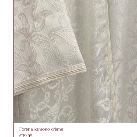
Forena kimono crème
€39,95