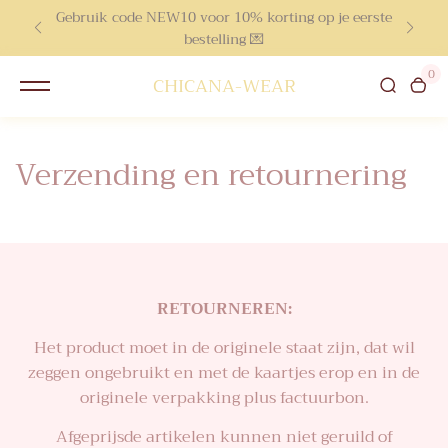
Gebruik code NEW10 voor 10% korting op je eerste
inhoud
bestelling 💌
0
CHICANA-WEAR
Verzending en retournering
RETOURNEREN:
Het product moet in de originele staat zijn, dat wil
zeggen ongebruikt en met de kaartjes erop en in de
originele verpakking plus factuurbon.
Afgeprijsde artikelen kunnen niet geruild of