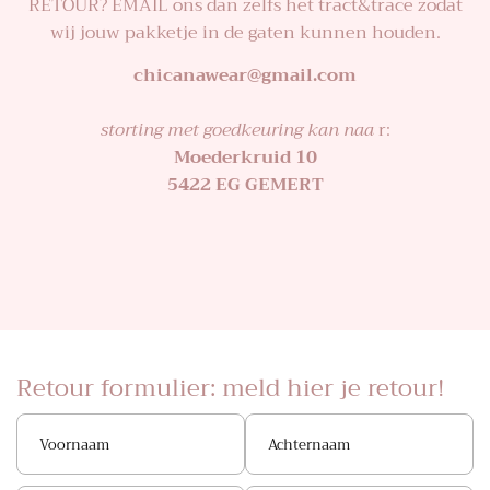
RETOUR? EMAIL ons dan zelfs het tract&trace zodat
wij jouw pakketje in de gaten kunnen houden.
chicanawear@gmail.com
storting met goedkeuring kan naa
r:
Moederkruid 10
5422 EG GEMERT
Retour formulier: meld hier je retour!
V
A
o
c
o
h
r
t