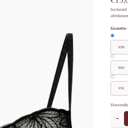
€15,
Inclusief
afrekene
Grootte
95B
90D
95E
Hoeveelh