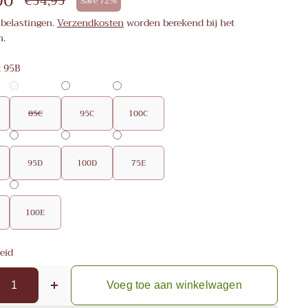
00
€54,95
Save 72%
 belastingen.
Verzendkosten
worden berekend bij het
n.
:
95B
85C
95C
100C
95D
100D
75E
100E
eid
Voeg toe aan winkelwagen