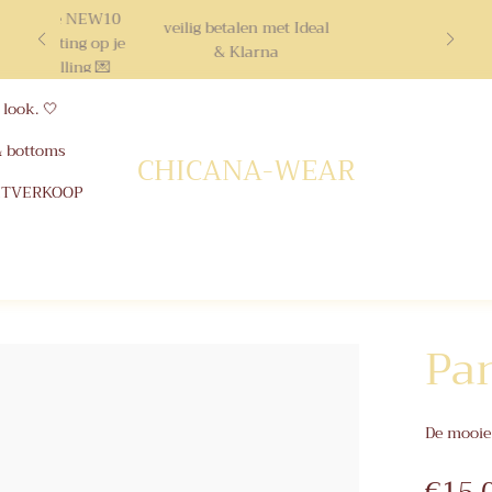
ruik code NEW10
veilig betalen met Ideal
10% korting op je
& Klarna
ste bestelling 💌
look. 🤍
& bottoms
CHICANA-WEAR
ITVERKOOP
Pa
De mooie 