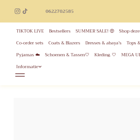
Geb
inhoud
0622702585
voor 
eer
TIKTOK LIVE
Bestsellers
SUMMER SALE! 🤑
Shop deze 
Co-order sets
Coats & Blazers
Dresses & abaya’s
Tops 
Pyjamas ☁️
Schoenen & Tassen🤍
Kleding. 🤍
MEGA U
Informatie