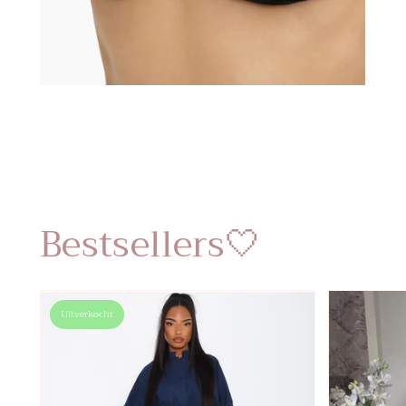
Bestsellers🤍
Uitverkocht