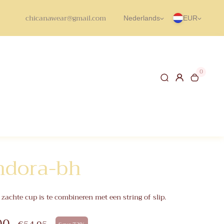
chicanawear@gmail.com
Nederlands
EUR
0
ndora-bh
zachte cup is te combineren met een string of slip.