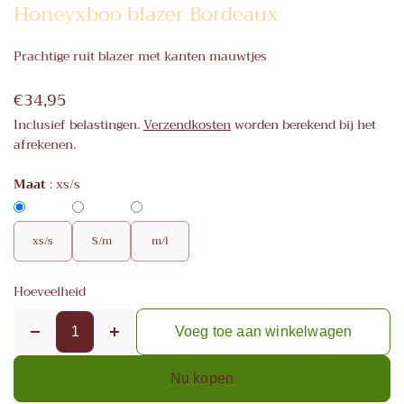
Honeyxboo blazer Bordeaux
Prachtige ruit blazer met kanten mauwtjes
€34,95
Inclusief belastingen.
Verzendkosten
worden berekend bij het
afrekenen.
Maat
:
xs/s
xs/s
S/m
m/l
Hoeveelheid
Voeg toe aan winkelwagen
Nu kopen