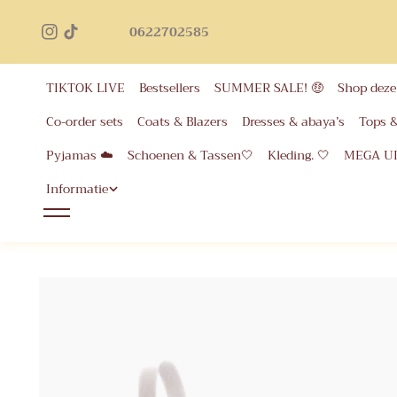
Geb
inhoud
0622702585
voor 
eer
TIKTOK LIVE
Bestsellers
SUMMER SALE! 🤑
Shop deze 
Co-order sets
Coats & Blazers
Dresses & abaya’s
Tops 
Pyjamas ☁️
Schoenen & Tassen🤍
Kleding. 🤍
MEGA U
Informatie