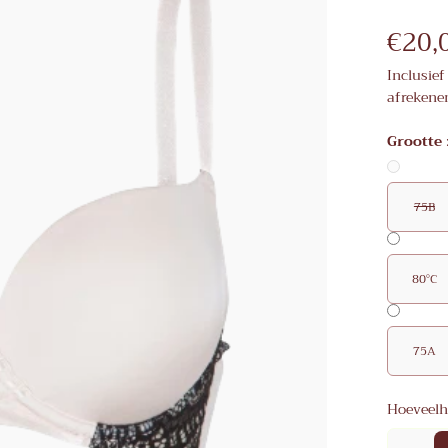
€20,
Inclusief
afrekene
Grootte
75B
80°C
75A
Hoeveelh