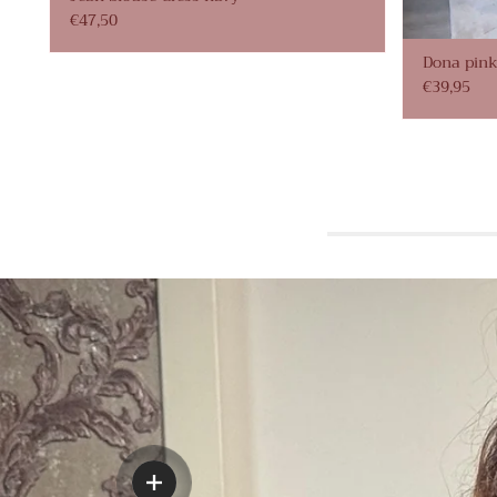
€47,50
Dona pink
€39,95