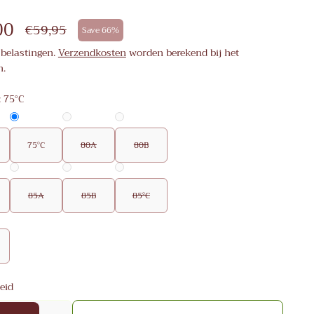
00
€59,95
Save 66%
 belastingen.
Verzendkosten
worden berekend bij het
n.
:
75°C
75°C
80A
80B
85A
85B
85°C
eid