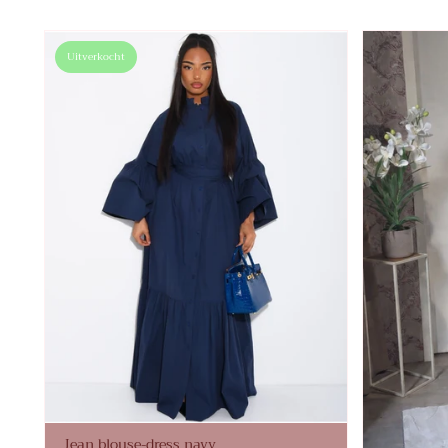
Uitverkocht
Jean blouse-dress navy