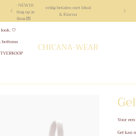
ruik code NEW10
veilig betalen met Ideal
10% korting op je
& Klarna
ste bestelling 💌
look. 🤍
& bottoms
CHICANA-WEAR
ITVERKOOP
Ge
Voor een 
Gel kan n