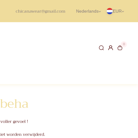
chicanawear@gmail.com
Nederlands
EUR
0
lbeha
voller gevoel !
iet worden verwijderd.