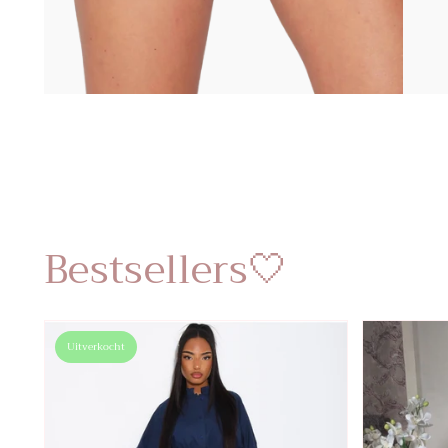
Bestsellers🤍
Uitverkocht