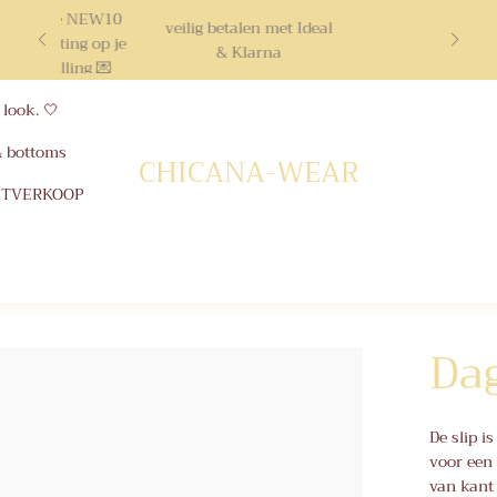
ruik code NEW10
veilig betalen met Ideal
10% korting op je
& Klarna
ste bestelling 💌
look. 🤍
& bottoms
CHICANA-WEAR
ITVERKOOP
Dag
De slip i
voor een 
van kant