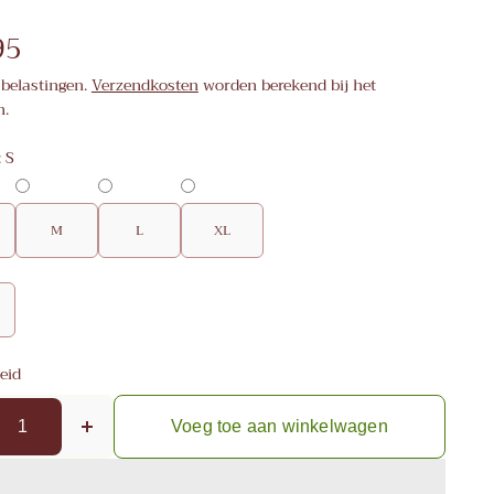
95
 belastingen.
Verzendkosten
worden berekend bij het
n.
:
S
M
L
XL
eid
Voeg toe aan winkelwagen