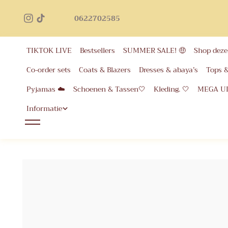
Geb
inhoud
0622702585
voor 
eer
TIKTOK LIVE
Bestsellers
SUMMER SALE! 🤑
Shop deze 
Co-order sets
Coats & Blazers
Dresses & abaya’s
Tops 
Pyjamas ☁️
Schoenen & Tassen🤍
Kleding. 🤍
MEGA U
Informatie