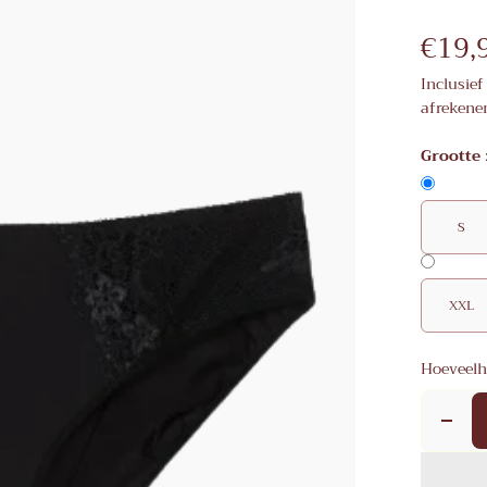
€19,
Inclusief
afrekene
Grootte
S
XXL
Hoeveelh