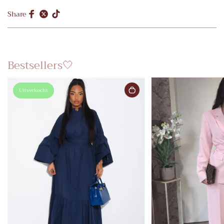
Share
Bestsellers🤍
Uitverkocht