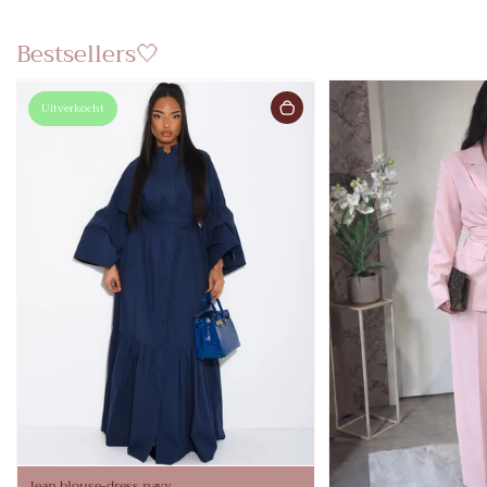
Bestsellers🤍
Uitverkocht
Jean blouse-dress navy