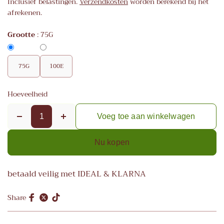
Inclusief belastingen.
Verzendkosten
worden berekend bij het
afrekenen.
Grootte
:
75G
75G
100E
Hoeveelheid
Voeg toe aan winkelwagen
Nu kopen
betaald veilig met IDEAL & KLARNA
Share