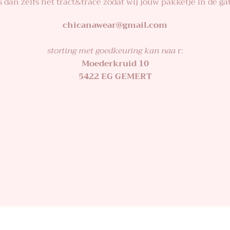
an zelfs het tract&trace zodat wij jouw pakketje in de 
chicanawear@gmail.com
storting met goedkeuring kan naa
r:
Moederkruid 10
5422 EG GEMERT