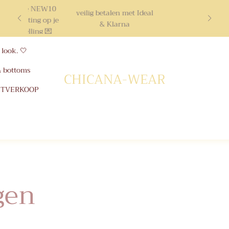
ruik code NEW10
veilig betalen met Ideal
10% korting op je
& Klarna
ste bestelling 💌
look. 🤍
& bottoms
CHICANA-WEAR
ITVERKOOP
gen