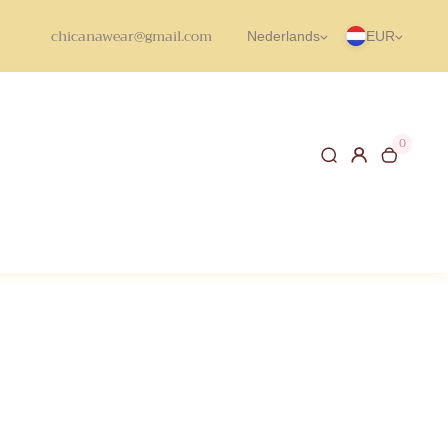
chicanawear@gmail.com
Nederlands
EUR
0