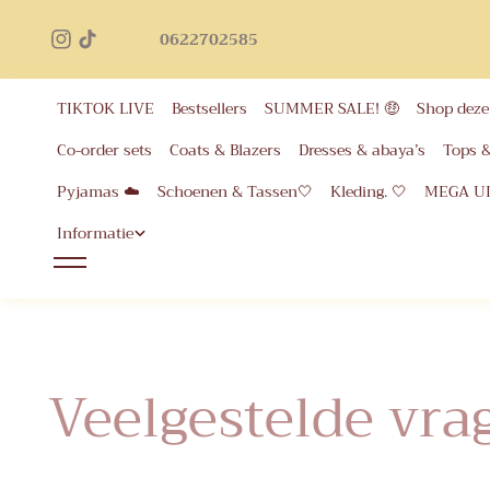
Geb
inhoud
0622702585
voor 
eer
TIKTOK LIVE
Bestsellers
SUMMER SALE! 🤑
Shop deze 
Co-order sets
Coats & Blazers
Dresses & abaya’s
Tops 
Pyjamas ☁️
Schoenen & Tassen🤍
Kleding. 🤍
MEGA U
Informatie
Veelgestelde vra