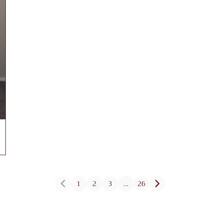
1
2
3
…
26