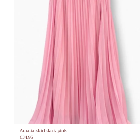
Amalia skirt dark pink
€34,95