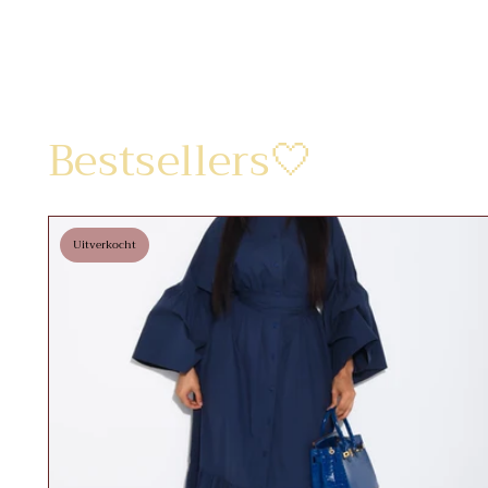
Bestsellers🤍
Uitverkocht