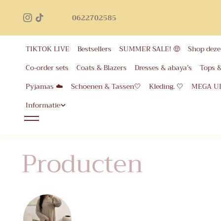
Geb
inhoud
0622702585
voor 
eer
TIKTOK LIVE
Bestsellers
SUMMER SALE! 🤑
Shop deze 
Co-order sets
Coats & Blazers
Dresses & abaya’s
Tops 
Pyjamas ☁️
Schoenen & Tassen🤍
Kleding. 🤍
MEGA U
Informatie
Producten