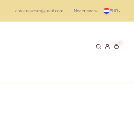
chicanawear@gmail.com
Nederlands
EUR
0