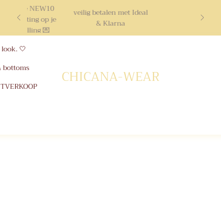
ruik code NEW10
veilig betalen met Ideal
10% korting op je
& Klarna
ste bestelling 💌
look. 🤍
& bottoms
CHICANA-WEAR
ITVERKOOP