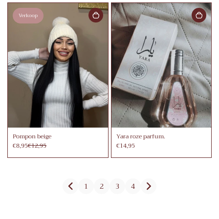
Verkoop
Pompon beige
Yara roze parfum.
€8,95
€12,95
€14,95
1
2
3
4