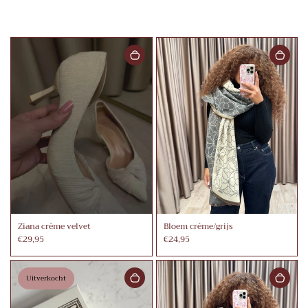
Ziana crème velvet
Bloem crème/grijs
€29,95
€24,95
Uitverkocht