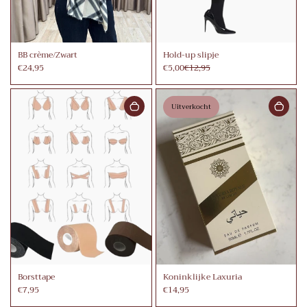
BB crème/Zwart
Hold-up slipje
€24,95
€5,00
€12,95
Uitverkocht
Borsttape
Koninklijke Laxuria
€7,95
€14,95