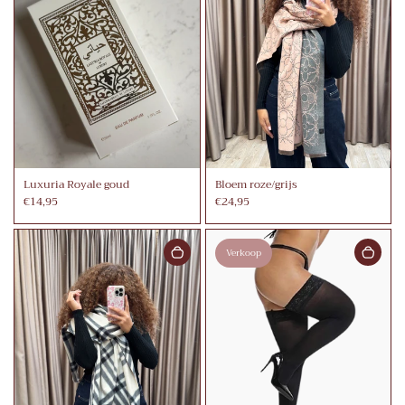
Luxuria Royale goud
Bloem roze/grijs
€14,95
€24,95
Verkoop